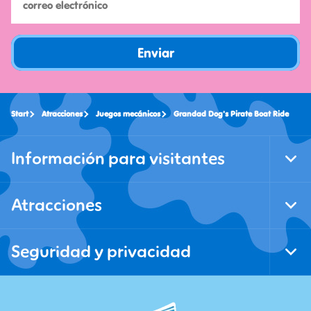
Enviar
Start
Atracciones
Juegos mecánicos
Grandad Dog's Pirate Boat Ride
Información para visitantes
Tog
Foo
Nav
Atracciones
Tog
Foo
Nav
Seguridad y privacidad
Tog
Foo
Nav