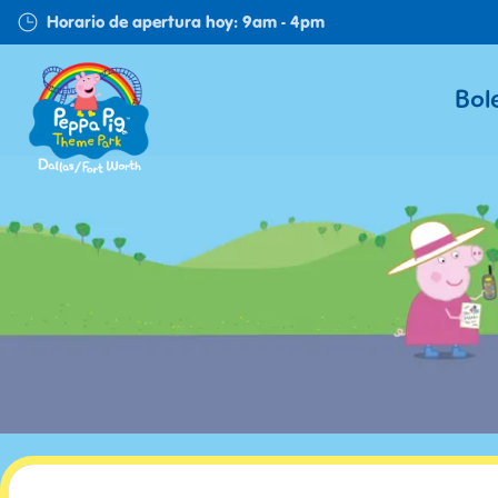
Skip
Horario de apertura hoy: 9am - 4pm
to
main
Bol
content