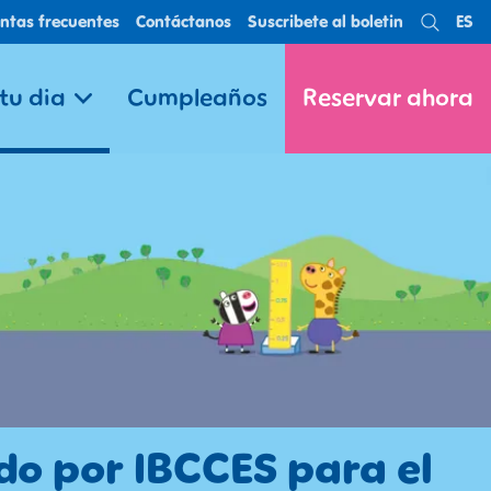
ntas frecuentes
Contáctanos
Suscribete al boletin
ES
Search
La
 tu dia
Cumpleaños
Reservar ahora
do por IBCCES para el