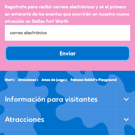
Regístrate para recibir correos electrónicos y sé el primero
en enterarte de los eventos que ocurrirán en nuestra nueva
atracción en Dallas Fort Worth
Enviar
Start
Atracciones
Areas de juego
Rebecca Rabbit's Playground
Información para visitantes
Tog
Foo
Nav
Atracciones
Tog
Foo
Nav